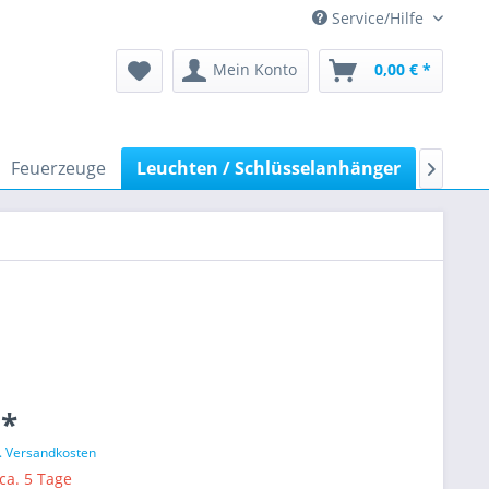
Service/Hilfe
Mein Konto
0,00 € *
Feuerzeuge
Leuchten / Schlüsselanhänger
Eiskrat

 *
l. Versandkosten
 ca. 5 Tage