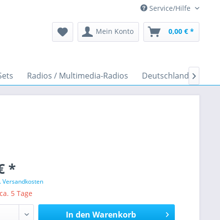
Service/Hilfe
Mein Konto
0,00 € *
Sets
Radios / Multimedia-Radios
Deutschland Fanartik

€ *
l. Versandkosten
 ca. 5 Tage
In den
Warenkorb