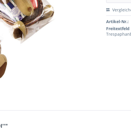
Vergleic
Artikel-Nr.:
Freitextfeld 
Trespaphanb
''"