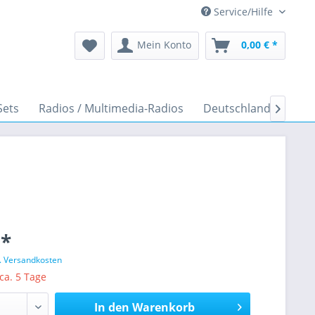
Service/Hilfe
Mein Konto
0,00 € *
Sets
Radios / Multimedia-Radios
Deutschland Fanartik

 *
l. Versandkosten
 ca. 5 Tage
In den
Warenkorb